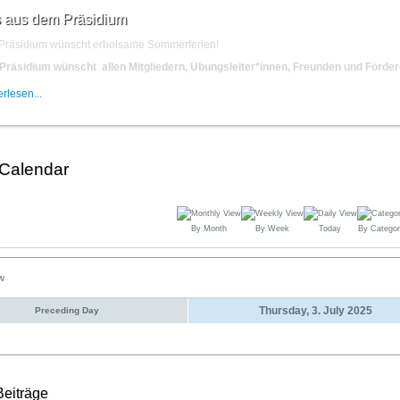
 aus dem Präsidium
Präsidium wünscht erholsame Sommerferien!
Präsidium wünscht allen Mitgliedern, Übungsleiter*innen, Freunden und Förd
rlesen...
 Calendar
By Month
By Week
Today
By Categor
ew
Thursday, 3. July 2025
Preceding Day
Beiträge