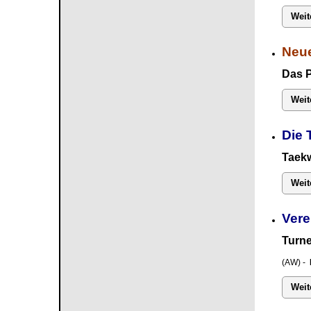
Weit
Neue
Das 
Weit
Die 
Taekw
Weit
Vere
Turne
(AW) -
Weit