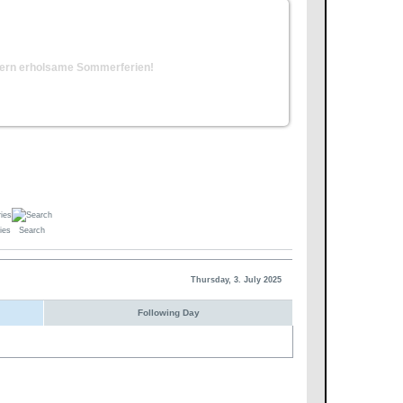
erern erholsame Sommerferien!
ies
Search
Thursday, 3. July 2025
Following Day