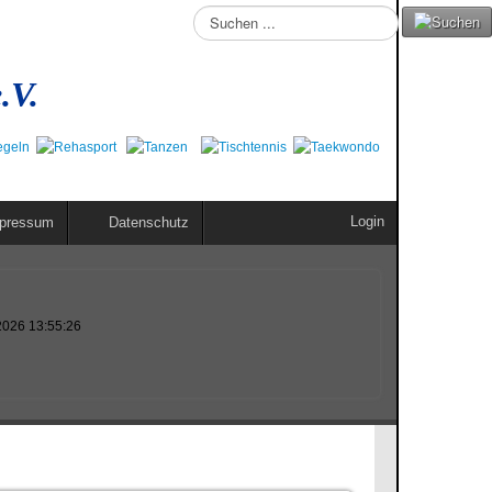
Suchen
...
.V.
Login
pressum
Datenschutz
2026 13:55:26