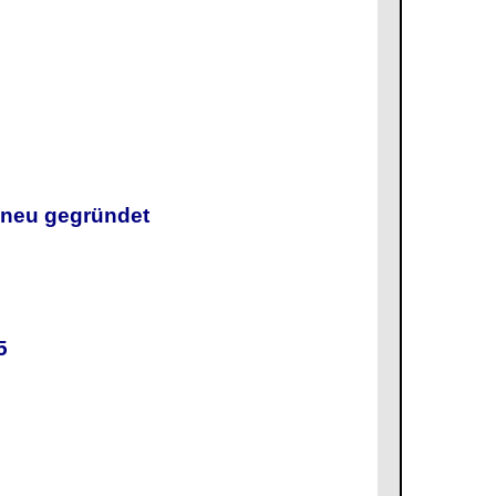
g neu gegründet
025