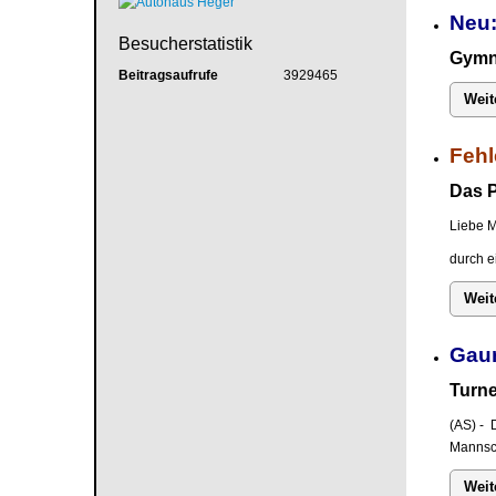
Neu:
Besucherstatistik
Gymna
Beitragsaufrufe
3929465
Weit
Fehl
Das P
Liebe M
durch e
Weit
Gau
Turne
(AS) - 
Mannsch
Weit