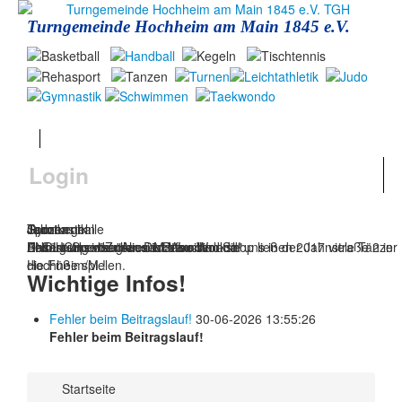
Turngemeinde Hochheim am Main 1845 e.V.
Login
Jahnturnhalle
Tanzen
Gymnastik
Judo
Sportkegeln
Das ist unser Zuhause. Besuchen Sie uns in der Jahnstraße 2 in
Beim gemeinsamen Discofox-Workshop ließen 2017 viele Tänzer
Aufführung von "Alice im Wunderland"
ENDLICH - die neuen Matten sind da!
Unsere Sportkegler sind bereit!
Hochheim/M.!
die Füße spielen.
Wichtige Infos!
Fehler beim Beitragslauf!
30-06-2026 13:55:26
Fehler beim Beitragslauf!
Startseite