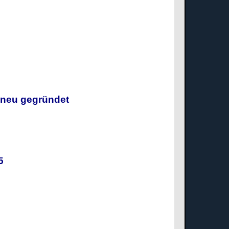
g neu gegründet
025