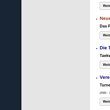
Weit
Neue
Das 
Weit
Die 
Taekw
Weit
Vere
Turne
(AW) -
Weit