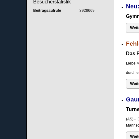
Besucherstatistik
Neu:
Beitragsaufrufe
3928669
Gymna
Weit
Fehl
Das P
Liebe M
durch e
Weit
Gau
Turne
(AS) - 
Mannsch
Weit