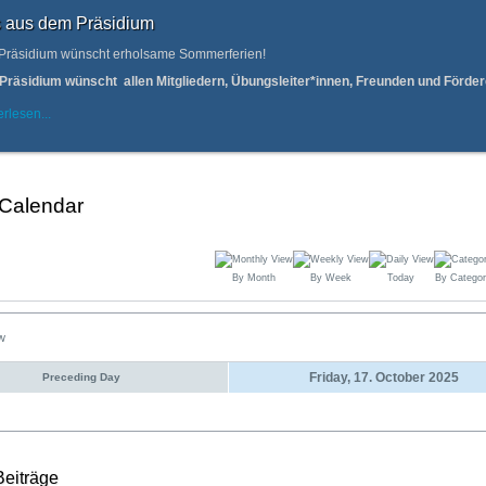
 aus dem Präsidium
Präsidium wünscht erholsame Sommerferien!
Präsidium wünscht allen Mitgliedern, Übungsleiter*innen, Freunden und Förd
rlesen...
 Calendar
By Month
By Week
Today
By Categor
ew
Friday, 17. October 2025
Preceding Day
Beiträge