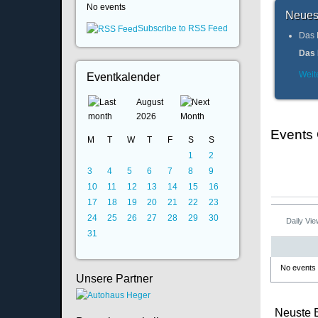
No events
Neues
Subscribe to RSS Feed
Das 
Das 
Weite
Eventkalender
August
2026
Events
M
T
W
T
F
S
S
1
2
3
4
5
6
7
8
9
10
11
12
13
14
15
16
17
18
19
20
21
22
23
24
25
26
27
28
29
30
Daily Vi
31
No events
Unsere Partner
Neuste 