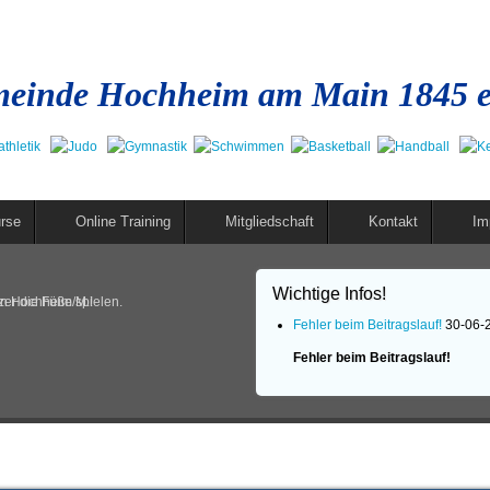
einde Hochheim am Main 1845 e
rse
Online Training
Mitgliedschaft
Kontakt
Im
Wichtige Infos!
in Hochheim/M.!
er die Füße spielen.
Fehler beim Beitragslauf!
30-06-
Fehler beim Beitragslauf!