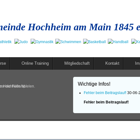
einde Hochheim am Main 1845 e
rse
Online Training
Mitgliedschaft
Kontakt
Im
Wichtige Infos!
in Hochheim/M.!
er die Füße spielen.
Fehler beim Beitragslauf!
30-06-
Fehler beim Beitragslauf!