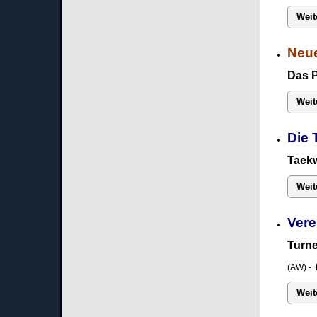
Weit
Neue
Das 
Weit
Die 
Taekw
Weit
Vere
Turne
(AW) -
Weit