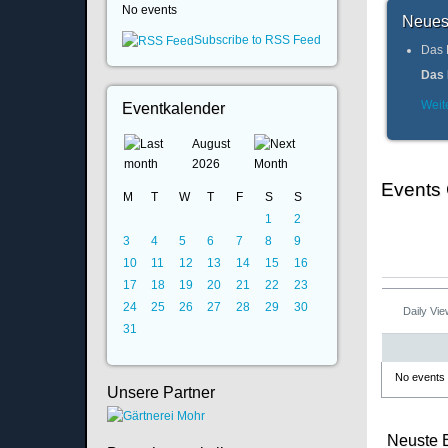
No events
Neues
Subscribe to RSS Feed
Das 
Das 
Weite
Eventkalender
August
2026
Events
M
T
W
T
F
S
S
1
2
3
4
5
6
7
8
9
10
11
12
13
14
15
16
17
18
19
20
21
22
23
24
25
26
27
28
29
30
Daily Vi
31
No events
Unsere Partner
Neuste 