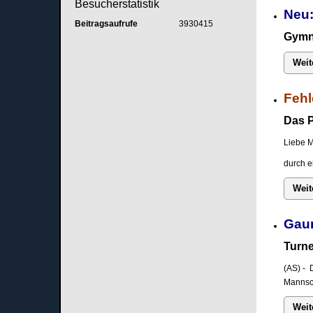
Besucherstatistik
Neu:
Beitragsaufrufe
3930415
Gymna
Weit
Fehl
Das P
Liebe M
durch e
Weit
Gau
Turne
(AS) - 
Mannsch
Weit