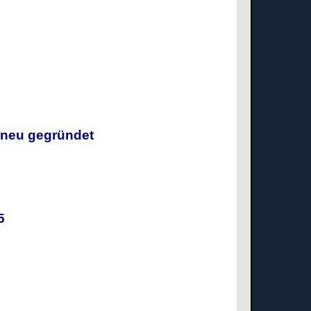
g neu gegründet
025