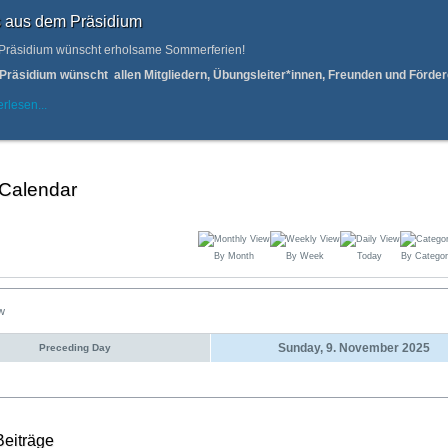
 aus dem Präsidium
Präsidium wünscht erholsame Sommerferien!
Präsidium wünscht allen Mitgliedern, Übungsleiter*innen, Freunden und Förd
rlesen...
 Calendar
By Month
By Week
Today
By Categor
ew
Sunday, 9. November 2025
Preceding Day
Beiträge