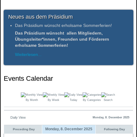
Neues aus dem Präsidium
Das Präsidium wünscht erholsame Sommerferien!
Das Präsidium wünscht allen Mitgliedern,
Übungsleiter*innen, Freunden und Förderern
erholsame Sommerferien!
Weiterlesen...
Events Calendar
By Month
By Week
Today
By Categories
Search
Daily View
Monday, 8. December 2025
Monday, 8. December 2025
Preceding Day
Following Day