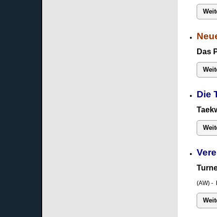
Weit
Neue
Das 
Weit
Die 
Taekw
Weit
Vere
Turne
(AW) -
Weit