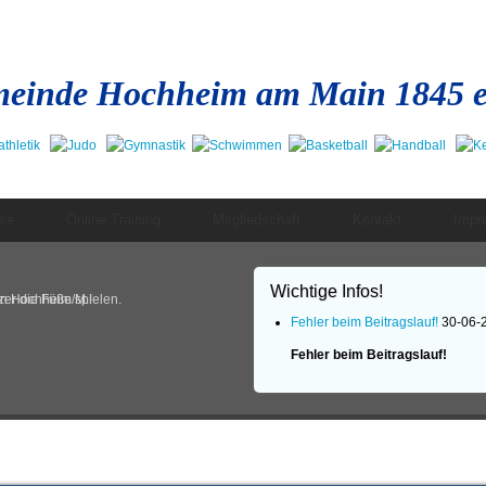
einde Hochheim am Main 1845 e
se
Online Training
Mitgliedschaft
Kontakt
Impr
Wichtige Infos!
in Hochheim/M.!
er die Füße spielen.
Fehler beim Beitragslauf!
30-06-
Fehler beim Beitragslauf!