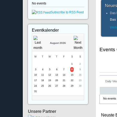
No events
Neues
Subscribe to RSS Feed
Das 
Das 
Weite
Eventkalender
August 2026
Events
M
T
W
T
F
S
S
1
2
3
4
5
6
7
8
9
10
11
12
13
14
15
16
17
18
19
20
21
22
23
Daily Vi
24
25
26
27
28
29
30
31
No events
Unsere Partner
Neuste 