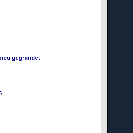
g neu gegründet
025