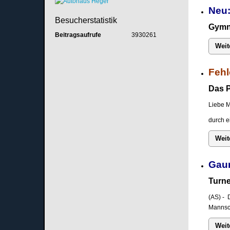
Neu:
Besucherstatistik
Gymna
Beitragsaufrufe
3930261
Weit
Fehl
Das P
Liebe M
durch e
Weit
Gau
Turne
(AS) - 
Mannsch
Weit