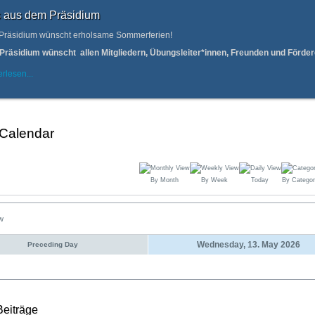
 aus dem Präsidium
Präsidium wünscht erholsame Sommerferien!
Präsidium wünscht allen Mitgliedern, Übungsleiter*innen, Freunden und Förd
rlesen...
 Calendar
By Month
By Week
Today
By Categor
ew
Wednesday, 13. May 2026
Preceding Day
Beiträge