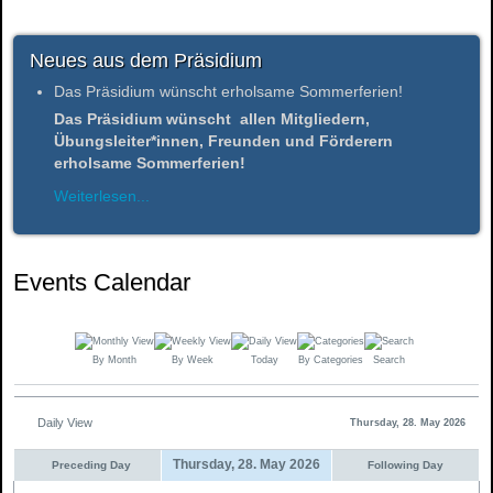
Neues aus dem Präsidium
Das Präsidium wünscht erholsame Sommerferien!
Das Präsidium wünscht allen Mitgliedern,
Übungsleiter*innen, Freunden und Förderern
erholsame Sommerferien!
Weiterlesen...
Events Calendar
By Month
By Week
Today
By Categories
Search
Daily View
Thursday, 28. May 2026
Thursday, 28. May 2026
Preceding Day
Following Day