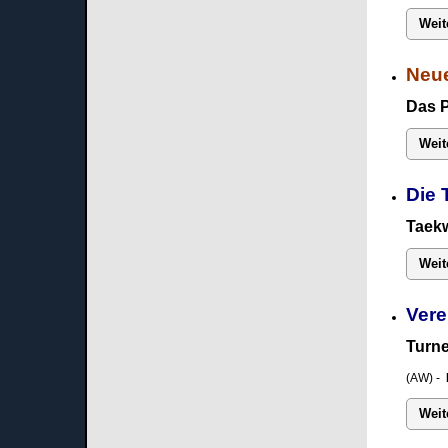
Weit
Neue
Das 
Weit
Die 
Taekw
Weit
Vere
Turne
(AW) -
Weit