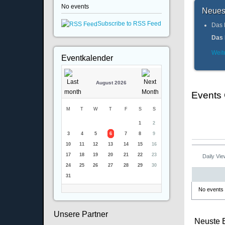
No events
Neues
Subscribe to RSS Feed
Das 
Das 
Weite
Eventkalender
August 2026
Events
M
T
W
T
F
S
S
1
2
3
4
5
6
7
8
9
10
11
12
13
14
15
16
17
18
19
20
21
22
23
Daily Vi
24
25
26
27
28
29
30
31
No events
Unsere Partner
Neuste 