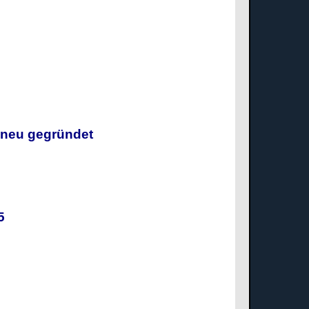
g neu gegründet
025