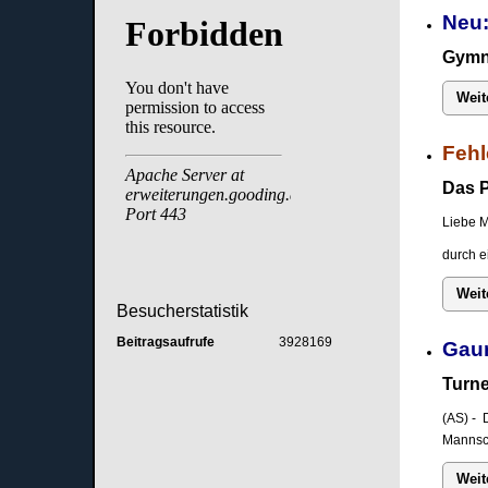
Neu:
Gymna
Weit
Fehl
Das P
Liebe M
durch e
Weit
Besucherstatistik
Beitragsaufrufe
3928169
Gau
Turne
(AS) - 
Mannsch
Weit