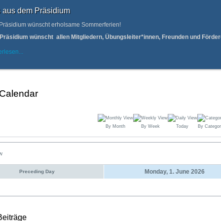
 aus dem Präsidium
Präsidium wünscht erholsame Sommerferien!
Präsidium wünscht allen Mitgliedern, Übungsleiter*innen, Freunden und Förd
rlesen...
 Calendar
By Month
By Week
Today
By Categor
ew
Monday, 1. June 2026
Preceding Day
Beiträge