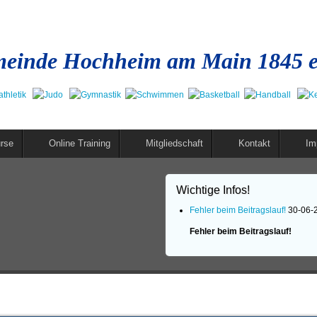
einde Hochheim am Main 1845 e
rse
Online Training
Mitgliedschaft
Kontakt
Im
Wichtige Infos!
Fehler beim Beitragslauf!
30-06-
Fehler beim Beitragslauf!