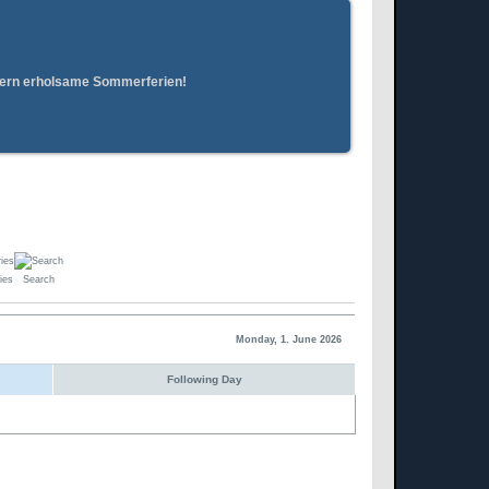
erern erholsame Sommerferien!
ies
Search
Monday, 1. June 2026
Following Day