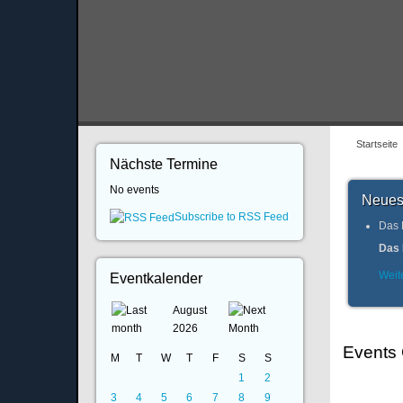
Startseite
Nächste Termine
No events
Neues
Subscribe to RSS Feed
Das 
Das 
Weite
Eventkalender
August
2026
Events
M
T
W
T
F
S
S
1
2
3
4
5
6
7
8
9