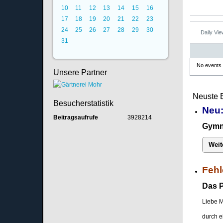
10
11
12
13
14
15
16
17
18
19
20
21
22
23
24
25
26
27
28
29
30
Daily Vi
31
No events
Unsere Partner
Neuste 
Besucherstatistik
Neu:
Beitragsaufrufe
3928214
Gymna
Weit
Fehl
Das P
Liebe M
durch e