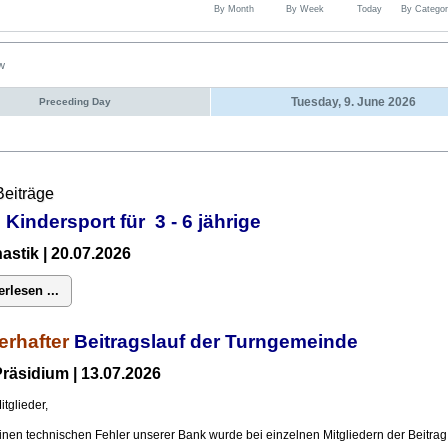
By Month
By Week
Today
By Categor
ew
Tuesday, 9. June 2026
Preceding Day
Beiträge
 Kindersport für 3 - 6 jährige
stik | 20.07.2026
erlesen ...
erhafter
Beitragslauf der Turngemeinde
räsidium | 13.07.2026
itglieder,
inen technischen Fehler unserer Bank wurde bei einzelnen Mitgliedern der Beitrag 