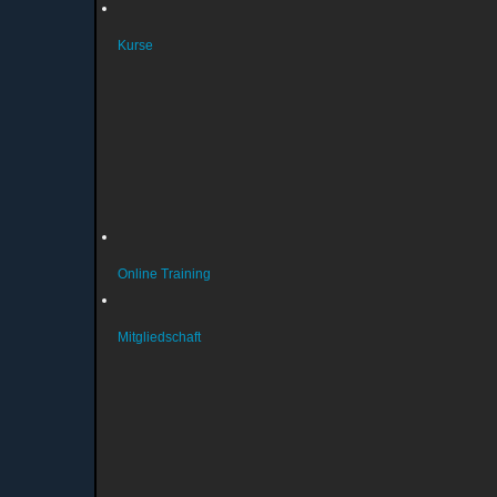
Kurse
Wichtige Infos (aktuell)
Kursanmeldung
Kurse Gymnastik
Kurse Schwimmen
Kurse Reha
Kurse Turnen
Online Training
Mitgliedschaft
Vereinsmitglied werden
Aenderungsmitteilung
Beitragsordnung
Datenschutz & Persoenlichkeitsrechte
Satzung