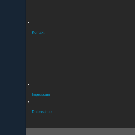
Geschäftsordnung
Musterbrief Austritt
Bankverbindung
Kontakt
So erreichen Sie uns
Sportstätten
Probleme mit der Homepage?
Fragen zur Mitgliedschaft?
Fragen zum Datenschutz?
Über unsere Liegenschaften
Impressum
Datenschutz