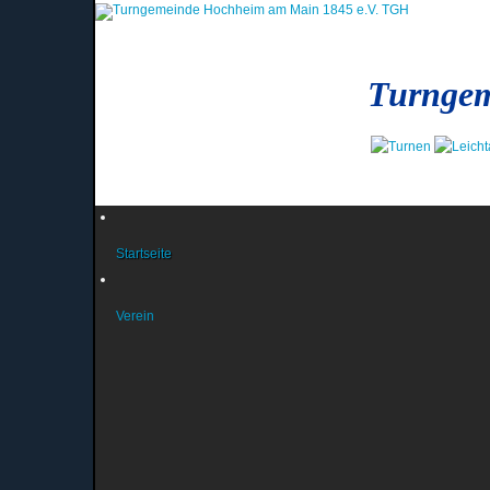
Turngem
Startseite
Verein
News und Berichte
Das Präsidium
News aus dem Präsidium
Das Jugendteam
Infos des Jugendteams