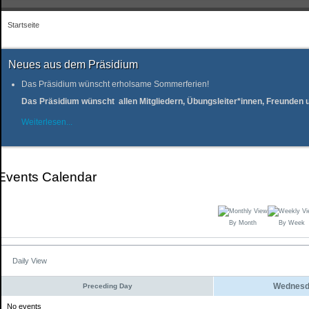
Startseite
Neues aus dem Präsidium
Das Präsidium wünscht erholsame Sommerferien!
Das Präsidium wünscht allen Mitgliedern, Übungsleiter*innen, Freunde
Weiterlesen...
Events Calendar
By Month
By Week
Daily View
Wednesda
Preceding Day
No events