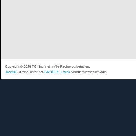
Copyright © 2026 TG Hochheim. Alle Rechte vorbehalten.
Joomla!
ist freie, unter der
GNU/GPL-Lizenz
veröffentlichte Software.