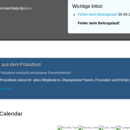
Wichtige Infos!
in Hochheim/M.!
er die Füße spielen.
Fehler beim Beitragslauf!
30-06-
Fehler beim Beitragslauf!
 aus dem Präsidium
Präsidium wünscht erholsame Sommerferien!
Präsidium wünscht allen Mitgliedern, Übungsleiter*innen, Freunden und Förd
rlesen...
 Calendar