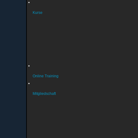
Kurse
Wichtige Infos (aktuell)
Kursanmeldung
Kurse Gymnastik
Kurse Schwimmen
Kurse Reha
Kurse Turnen
Online Training
Mitgliedschaft
Vereinsmitglied werden
Aenderungsmitteilung
Beitragsordnung
Datenschutz & Persoenlichkeitsrechte
Satzung