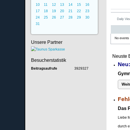
10
11
12
13
14
15
16
17
18
19
20
21
22
23
24
25
26
27
28
29
30
Daily Vi
31
No events
Unsere Partner
Neuste 
Besucherstatistik
Neu:
Beitragsaufrufe
3929327
Gymna
Weit
Fehl
Das P
Liebe M
durch e