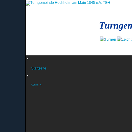
Turngem
Startseite
Verein
News und Berichte
Das Präsidium
News aus dem Präsidium
Das Jugendteam
Infos des Jugendteams