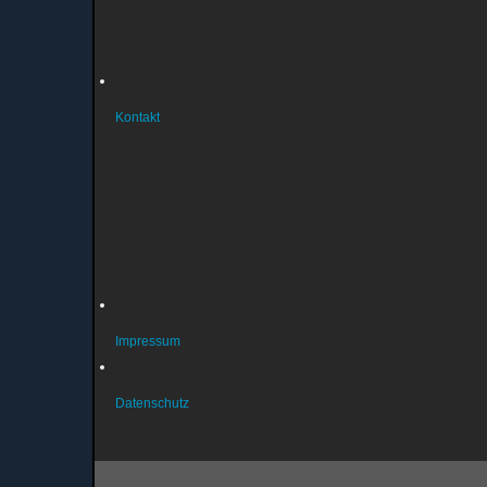
Geschäftsordnung
Musterbrief Austritt
Bankverbindung
Kontakt
So erreichen Sie uns
Sportstätten
Probleme mit der Homepage?
Fragen zur Mitgliedschaft?
Fragen zum Datenschutz?
Über unsere Liegenschaften
Impressum
Datenschutz