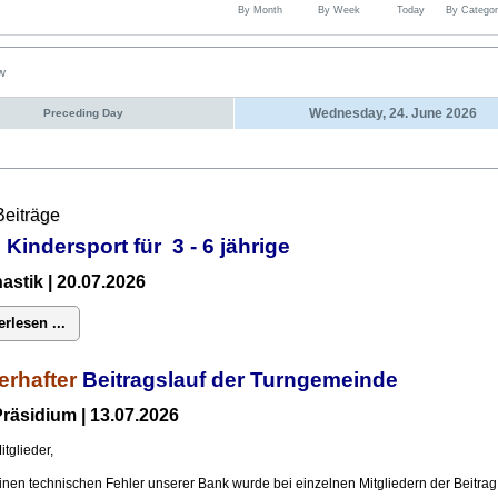
By Month
By Week
Today
By Categor
ew
Wednesday, 24. June 2026
Preceding Day
Beiträge
 Kindersport für 3 - 6 jährige
stik | 20.07.2026
erlesen ...
erhafter
Beitragslauf der Turngemeinde
räsidium | 13.07.2026
itglieder,
inen technischen Fehler unserer Bank wurde bei einzelnen Mitgliedern der Beitrag 