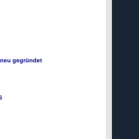
g neu gegründet
025