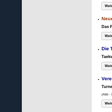
Weit
Neue
Das 
Weit
Die 
Taekw
Weit
Vere
Turne
(AW) -
Weit