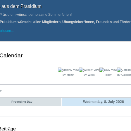
 aus dem Präsidium
Präsidium wünscht erholsame Sommerferien!
Präsidium wünscht allen Mitgliedern, Übungsleiter*innen, Freunden und Förd
rlesen...
 Calendar
By Month
By Week
Today
By Categor
ew
Wednesday, 8. July 2026
Preceding Day
Beiträge