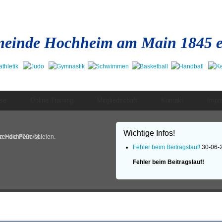
einde Hochheim am Main 1845 e
se
Online Training
Mitgliedschaft
Kontakt
Impr
Wichtige Infos!
in Hochheim/M.!
er die Füße spielen.
Fehler beim Beitragslauf!
30-06-
Fehler beim Beitragslauf!