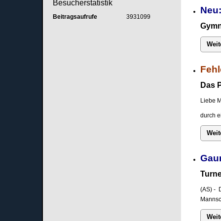
Besucherstatistik
Neu:
Beitragsaufrufe
3931099
Gymna
Weit
Fehl
Das P
Liebe M
durch e
Weit
Gau
Turne
(AS) - 
Mannsch
Weit