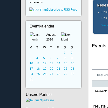
No events
Neues
Subscribe to RSS Feed
Das 
Das 
Weite
Eventkalender
August
2026
Events
M
T
W
T
F
S
S
1
2
3
4
5
6
7
8
9
10
11
12
13
14
15
16
17
18
19
20
21
22
23
24
25
26
27
28
29
30
Daily Vi
31
No events
Unsere Partner
Neuste 