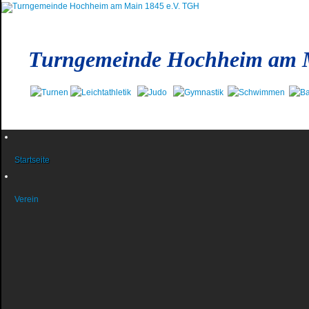
Turngemeinde Hochheim am M
Startseite
Verein
News und Berichte
Das Präsidium
News aus dem Präsidium
Das Jugendteam
Infos des Jugendteams