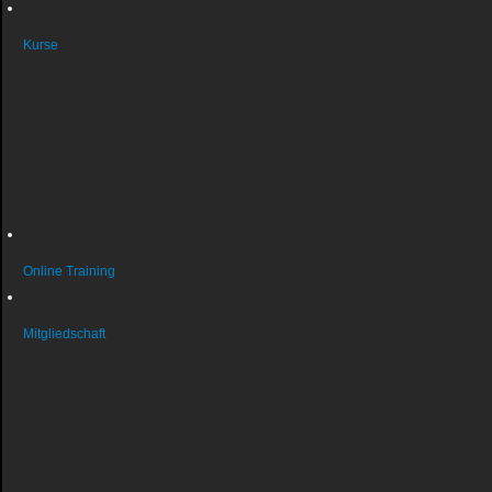
Kurse
Wichtige Infos (aktuell)
Kursanmeldung
Kurse Gymnastik
Kurse Schwimmen
Kurse Reha
Kurse Turnen
Online Training
Mitgliedschaft
Vereinsmitglied werden
Aenderungsmitteilung
Beitragsordnung
Datenschutz & Persoenlichkeitsrechte
Satzung