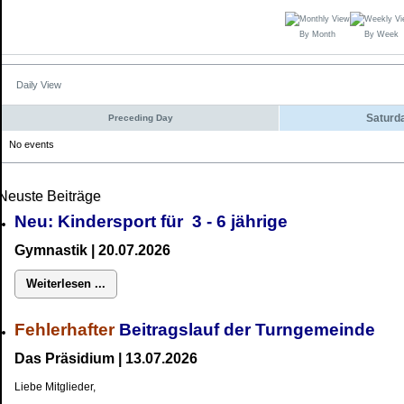
By Month
By Week
Daily View
Saturda
Preceding Day
No events
Neuste Beiträge
Neu: Kindersport für 3 - 6 jährige
Gymnastik | 20.07.2026
Weiterlesen ...
Fehlerhafter
Beitragslauf der Turngemeinde
Das Präsidium | 13.07.2026
Liebe Mitglieder,