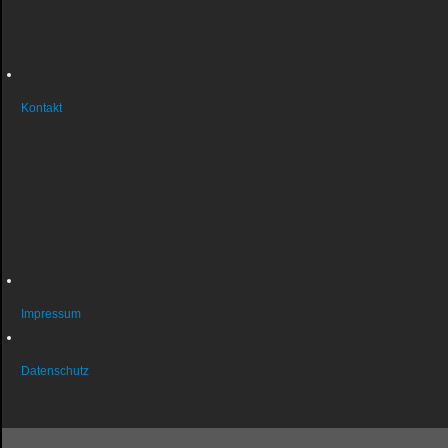
Geschäftsordnung
Musterbrief Austritt
Bankverbindung
Kontakt
So erreichen Sie uns
Sportstätten
Probleme mit der Homepage?
Fragen zur Mitgliedschaft?
Fragen zum Datenschutz?
Über unsere Liegenschaften
Impressum
Datenschutz