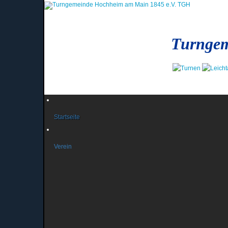
Turngem
Startseite
Verein
News und Berichte
Das Präsidium
News aus dem Präsidium
Das Jugendteam
Infos des Jugendteams
Vereinsgeschichte
Vereinsfahnen