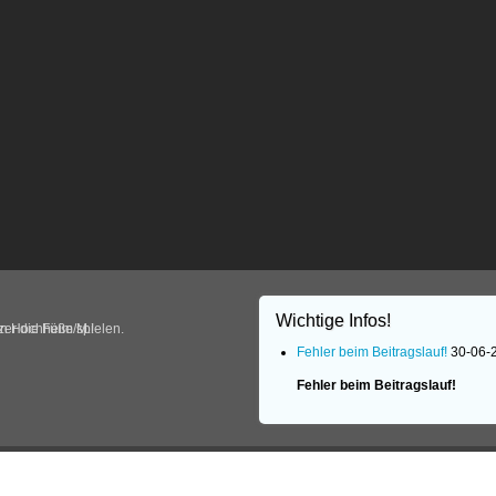
Wichtige Infos!
in Hochheim/M.!
er die Füße spielen.
Fehler beim Beitragslauf!
30-06-
Fehler beim Beitragslauf!