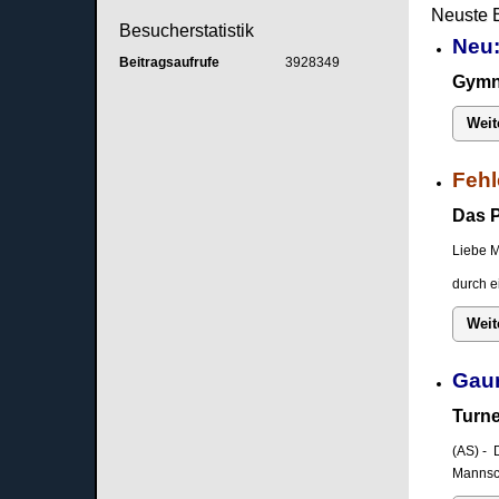
Neuste 
Besucherstatistik
Neu:
Beitragsaufrufe
3928349
Gymna
Weit
Fehl
Das P
Liebe M
durch e
Weit
Gau
Turne
(AS) - 
Mannsch