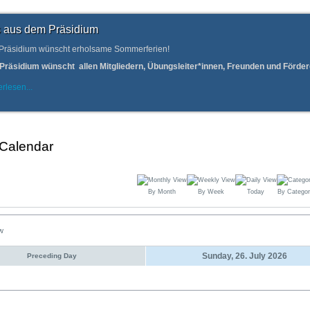
 aus dem Präsidium
Präsidium wünscht erholsame Sommerferien!
Präsidium wünscht allen Mitgliedern, Übungsleiter*innen, Freunden und Förd
rlesen...
 Calendar
By Month
By Week
Today
By Categor
ew
Sunday, 26. July 2026
Preceding Day