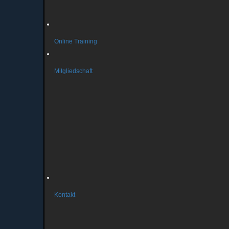
Kurse Reha
Kurse Turnen
Online Training
Mitgliedschaft
Vereinsmitglied werden
Aenderungsmitteilung
Beitragsordnung
Datenschutz & Persoenlichkeitsrechte
Satzung
Geschäftsordnung
Musterbrief Austritt
Bankverbindung
Kontakt
So erreichen Sie uns
Sportstätten