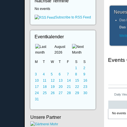
Nächste Termine
No events
Neues
Subscribe to RSS Feed
Das 
Das 
Weite
Eventkalender
August
2026
Events
M
T
W
T
F
S
S
1
2
3
4
5
6
7
8
9
10
11
12
13
14
15
16
17
18
19
20
21
22
23
24
25
26
27
28
29
30
Daily Vi
31
No events
Unsere Partner