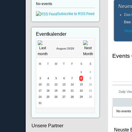
No events
Neues
Subscribe to RSS Feed
Das 
Das 
Weite
Eventkalender
August 2026
Events
M
T
W
T
F
S
S
1
2
3
4
5
6
7
8
9
10
11
12
13
14
15
16
17
18
19
20
21
22
23
Daily Vi
24
25
26
27
28
29
30
31
No events
Unsere Partner
Neuste 