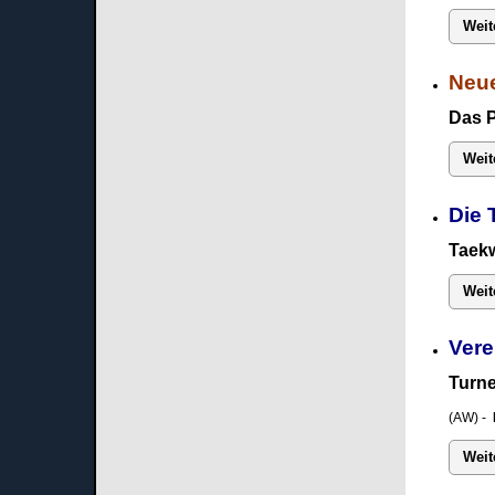
Weit
Neue
Das 
Weit
Die 
Taekw
Weit
Vere
Turne
(AW) -
Weit