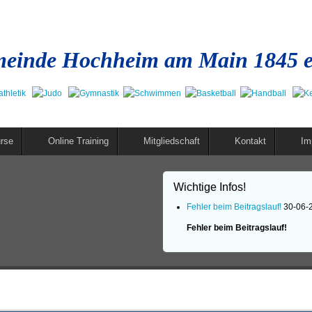
einde Hochheim am Main 1845 e
rse
Online Training
Mitgliedschaft
Kontakt
Im
Wichtige Infos!
Fehler beim Beitragslauf!
30-06-
Fehler beim Beitragslauf!