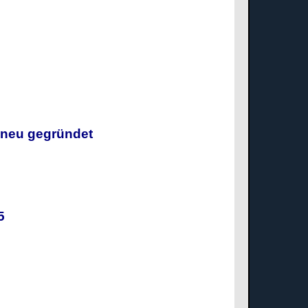
g neu gegründet
025