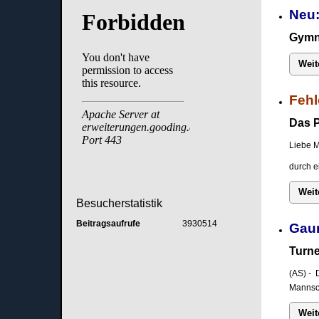
Neu:
Gymna
Weit
Fehl
Das P
Liebe M
durch e
Weit
Besucherstatistik
Beitragsaufrufe
3930514
Gau
Turne
(AS) - 
Mannsch
Weit