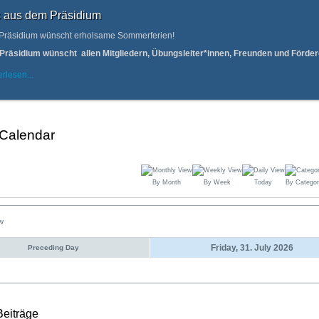
 aus dem Präsidium
Präsidium wünscht erholsame Sommerferien!
Präsidium wünscht allen Mitgliedern, Übungsleiter*innen, Freunden und Förd
rlesen...
 Calendar
By Month
By Week
Today
By Categor
ew
Friday, 31. July 2026
Preceding Day
Beiträge