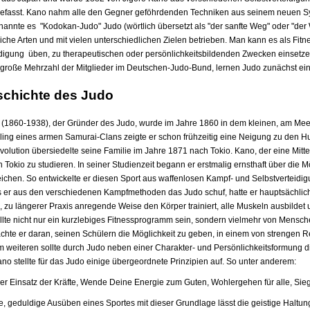
fasst. Kano nahm alle den Gegner geföhrdenden Techniken aus seinem neuen S
nannte es "Kodokan-Judo" Judo (wörtlich übersetzt als "der sanfte Weg" oder "der 
iche Arten und mit vielen unterschiedlichen Zielen betrieben. Man kann es als Fit
idigung üben, zu therapeutischen oder persönlichkeitsbildenden Zwecken einsetzen 
 große Mehrzahl der Mitglieder im Deutschen-Judo-Bund, lernen Judo zunächst ein
schichte des Judo
 (1860-1938), der Gründer des Judo, wurde im Jahre 1860 in dem kleinen, am Mee
ing eines armen Samurai-Clans zeigte er schon frühzeitig eine Neigung zu den H
volution übersiedelte seine Familie im Jahre 1871 nach Tokio. Kano, der eine Mitte
in Tokio zu studieren. In seiner Studienzeit begann er erstmalig ernsthaft über d
eichen. So entwickelte er diesen Sport aus waffenlosen Kampf- und Selbstverteidig
s er aus den verschiedenen Kampfmethoden das Judo schuf, hatte er hauptsächlich d
, zu längerer Praxis anregende Weise den Körper trainiert, alle Muskeln ausbildet 
sollte nicht nur ein kurzlebiges Fitnessprogramm sein, sondern vielmehr von Mens
achte er daran, seinen Schülern die Möglichkeit zu geben, in einem von strengen 
Im weiteren sollte durch Judo neben einer Charakter- und Persönlichkeitsformung d
no stellte für das Judo einige übergeordnete Prinzipien auf. So unter anderem:
er Einsatz der Kräfte, Wende Deine Energie zum Guten, Wohlergehen für alle, S
e, geduldige Ausüben eines Sportes mit dieser Grundlage lässt die geistige Haltu