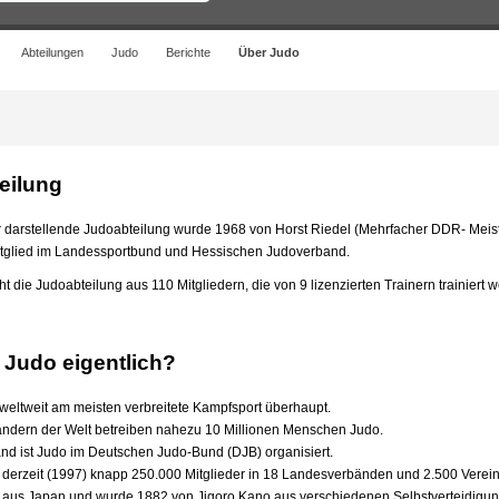
Abteilungen
Judo
Berichte
Über Judo
eilung
er darstellende Judoabteilung wurde 1968 von Horst Riedel (Mehrfacher DDR- Meis
 Mitglied im Landessportbund und Hessischen Judoverband.
t die Judoabteilung aus 110 Mitgliedern, die von 9 lizenzierten Trainern trainiert 
 Judo eigentlich?
 weltweit am meisten verbreitete Kampfsport überhaupt.
Ländern der Welt betreiben nahezu 10 Millionen Menschen Judo.
and ist Judo im Deutschen Judo-Bund (DJB) organisiert.
 derzeit (1997) knapp 250.000 Mitglieder in 18 Landesverbänden und 2.500 Verei
aus Japan und wurde 1882 von Jigoro Kano aus verschiedenen Selbstverteidigu