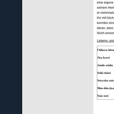
eine eigene
seinem Heima
er mehrmals
ihn mit höch
konnten ein
daran, dass
Nicht umsons
Lebens- und
Chikara-hitt
Jita-kyoei
Jundo-seisho
Seiki-ekisei
Seiryoko-sai
Shin-shin-jiza
Sojo-soei