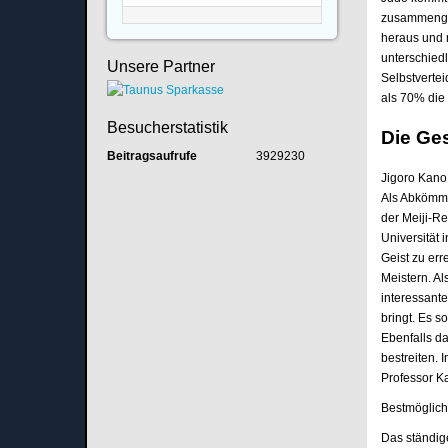
zusammenge
heraus und 
unterschiedl
Unsere Partner
Selbstverte
als 70% die
Besucherstatistik
Die Ge
Beitragsaufrufe
3929230
Jigoro Kano
Als Abkömml
der Meiji-Re
Universität 
Geist zu err
Meistern. Al
interessante
bringt. Es 
Ebenfalls d
bestreiten. 
Professor Ka
Bestmöglich
Das ständig