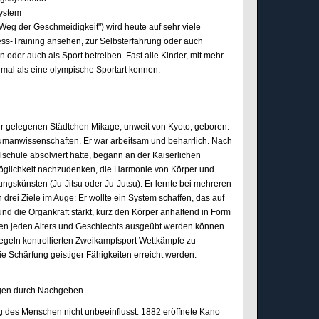
ystem
Weg der Geschmeidigkeit") wird heute auf sehr viele
ness-Training ansehen, zur Selbsterfahrung oder auch
oder auch als Sport betreiben. Fast alle Kinder, mit mehr
mal als eine olympische Sportart kennen.
r gelegenen Städtchen Mikage, unweit von Kyoto, geboren.
umanwissenschaften. Er war arbeitsam und beharrlich. Nach
lschule absolviert hatte, begann an der Kaiserlichen
ie Möglichkeit nachzudenken, die Harmonie von Körper und
ungskünsten (Ju-Jitsu oder Ju-Jutsu). Er lernte bei mehreren
rei Ziele im Auge: Er wollte ein System schaffen, das auf
und die Organkraft stärkt, kurz den Körper anhaltend in Form
chen jeden Alters und Geschlechts ausgeübt werden können.
Regeln kontrollierten Zweikampfsport Wettkämpfe zu
ie Schärfung geistiger Fähigkeiten erreicht werden.
iegen durch Nachgeben
ng des Menschen nicht unbeeinflusst. 1882 eröffnete Kano