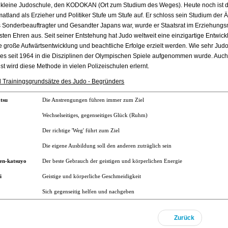
 kleine Judoschule, den KODOKAN (Ort zum Studium des Weges). Heute noch ist 
tland als Erzieher und Politiker Stufe um Stufe auf. Er schloss sein Studium der 
 Sonderbeauftragter und Gesandter Japans war, wurde er Staatsrat im Erziehungsm
sten Ehren aus. Seit seiner Entstehung hat Judo weltweit eine einzigartige Entwi
e große Aufwärtsentwicklung und beachtliche Erfolge erzielt werden. Wie sehr Judo
 es seit 1964 in die Disziplinen der Olympischen Spiele aufgenommen wurde. Auch
t wird diese Methode in vielen Polizeischulen erlernt.
 Trainingsgrundsätze des Judo - Begründers
atsu
Die Anstrengungen führen immer zum Ziel
Wechselseitiges, gegenseitiges Glück (Ruhm)
Der richtige 'Weg' führt zum Ziel
Die eigene Ausbildung soll den anderen zuträglich sein
zen-katsuyo
Der beste Gebrauch der geistigen und körperlichen Energie
i
Geistige und körperliche Geschmeidigkeit
Sich gegenseitig helfen und nachgeben
Zurück