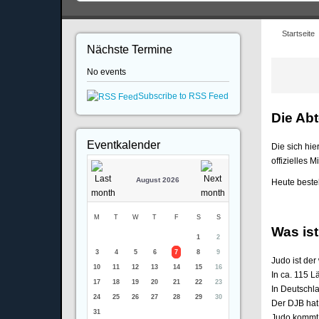
Startseite
Nächste Termine
No events
Subscribe to RSS Feed
Die Abt
Eventkalender
Die sich hi
offizielles
August 2026
Heute besteh
M
T
W
T
F
S
S
Was ist
1
2
3
4
5
6
7
8
9
Judo ist der
10
11
12
13
14
15
16
In ca. 115 
17
18
19
20
21
22
23
In Deutschl
24
25
26
27
28
29
30
Der DJB hat
31
Judo kommt 