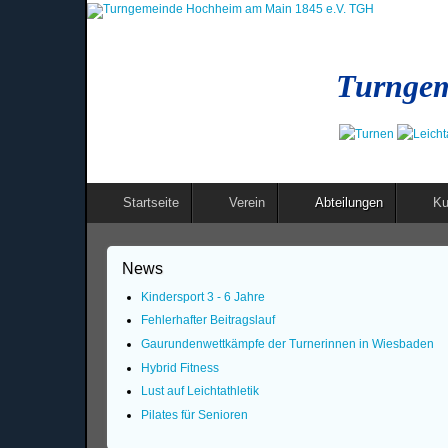
Turngem
Startseite
Verein
Abteilungen
Ku
News
Kindersport 3 - 6 Jahre
Fehlerhafter Beitragslauf
Gaurundenwettkämpfe der Turnerinnen in Wiesbaden
Hybrid Fitness
Lust auf Leichtathletik
Pilates für Senioren