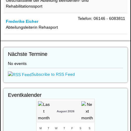
Geschäftstelle der Abteilung Beinderten- und
Rehabilitationssport
Telefon: 06146 - 6083811
Frederike Eicher
Abteilungsleiterin Rehasport
Nächste Termine
No events
Subscribe to RSS Feed
Eventkalender
August 2026
M
T
W
T
F
S
S