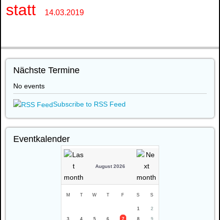
statt
14.03.2019
Nächste Termine
No events
Subscribe to RSS Feed
Eventkalender
August 2026
M
T
W
T
F
S
S
1
2
3
4
5
6
7
8
9