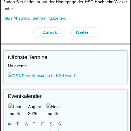
finden Sie/ findet ihr auf der Homepage der HSG Hochheim/Wicker
unter:
https://hsghowi.de/trainingszeiten/
Zurück
Weiter
Nächste Termine
No events
Subscribe to RSS Feed
Eventkalender
August
2026
M
T
W
T
F
S
S