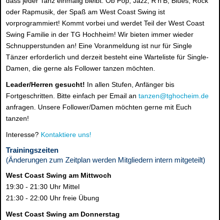
dass jeder Tanz einmalig bleibt. Ob Pop, Jazz, R'n'B, Blues, Rock
oder Rapmusik, der Spaß am West Coast Swing ist
vorprogrammiert! Kommt vorbei und werdet Teil der West Coast
Swing Familie in der TG Hochheim! Wir bieten immer wieder
Schnupperstunden an! Eine Voranmeldung ist nur für Single
Tänzer erforderlich und derzeit besteht eine Warteliste für Single-
Damen, die gerne als Follower tanzen möchten.
Leader/Herren gesucht!
In allen Stufen, Anfänger bis
Fortgeschritten. Bitte einfach per Email an
tanzen@tghocheim.de
anfragen. Unsere Follower/Damen möchten gerne mit Euch
tanzen!
Interesse?
Kontaktiere uns!
Trainingszeiten
(Änderungen zum Zeitplan werden Mitgliedern intern mitgeteilt)
West Coast Swing am Mittwoch
19:30 - 21:30 Uhr Mittel
21:30 - 22:00 Uhr freie Übung
West Coast Swing am Donnerstag