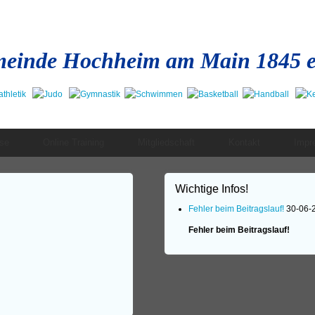
einde Hochheim am Main 1845 e
se
Online Training
Mitgliedschaft
Kontakt
Impr
Wichtige Infos!
Fehler beim Beitragslauf!
30-06-
Fehler beim Beitragslauf!