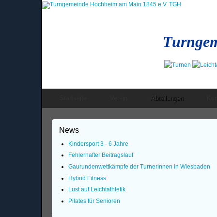
Turngem
Startseite
Verein
Abteilungen
Kur
News
Kindersport 3 - 6 Jahre
Fehlerhafter Beitragslauf
Gaurundenwettkämpfe der Turnerinnen in Wiesbaden
Hybrid Fitness
Lust auf Leichtathletik
Pilates für Senioren