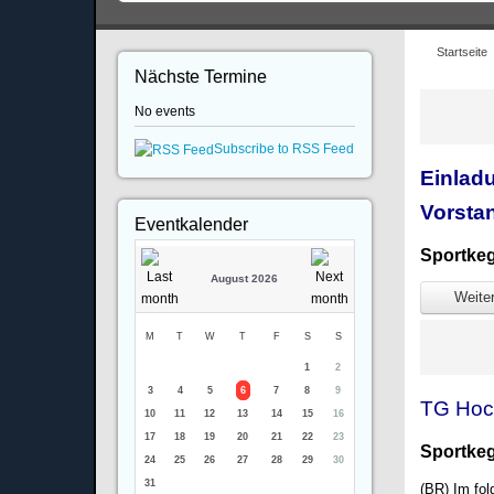
Startseite
Nächste Termine
No events
Subscribe to RSS Feed
Einlad
Vorsta
Eventkalender
Sportkeg
August 2026
Weiter
M
T
W
T
F
S
S
1
2
3
4
5
6
7
8
9
TG Hoc
10
11
12
13
14
15
16
17
18
19
20
21
22
23
Sportkeg
24
25
26
27
28
29
30
31
(BR
) Im fo