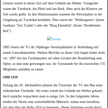
Geturnt wurde in dieser Zeit auf dem Gelände am Weiher. Turngeräte
waren der Turnbock, das Pferd und das Reck. Aber auch das Klettern am
Seil wurde geübt. In den Wintermonaten mussten die Wirtschaften in der
Umgebung als Turnlokal herhalten. Dies waren der "Weihergarten" (heute
Gasthaus "Zur Traube") oder die "Burg Ehrenfels" (heute "Hochheimer
Hof").
1895 feierte die TG ihr 50jähriges Vereinsjubiläum in Verbindung mit
einem Gauvolksturnfest. Weitere Berichte zu dieser Zeit liegen leider nicht
vor. 1897 fiel das Turnhäuschen mit allen Geräten der Brandstifung zum
Opfer, so dass man gezwungen war, die Turnstunde für die inzwischen 135
Mitglieder ausfallen zu lassen.
1900-1918
Anfang des 20. Jahrhunderts planten die Turnväter der TG den Bau einer
ordentlichen Turnhalle. Als erstes wurde das Gelände am Weiher gekauft,
doch zunächst verpachtete man es einige Zeit. In den folgenden Jahren
erlebte der Verein eine wirtschalftliche Blütezeit, sodass man beschloss,
mit dem Bau der Halle 1914 zu beginnen. Dieses Vorhaben wurde durch