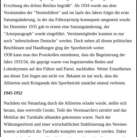
Errichtung des dritten Reiches begrüßt". Ab 1934 wurde aus dem
Vorsitzenden der "Vereinsführer" und im laufe des Jahres folgte die erste
Satzungsänderung, in der das Führerprinzip konsequent umgesetzt wurde.
Im Dezember 1935 gab es erneut eine Satzungsänderung, der
"Arierparagraph" wurde eingeführt. Vereinsmitglieder konnten so nur
noch "unbescholtene Deutsche" werden. Doch neben all diesen politischen
Beschlüssen und Handlungen ging der Sportbetrieb weiter.
1938 kann man den Protokollen entnehmen, dass die Begeisterung der
Jahre 1933/34, die geprägt waren von begeisternden Reden und
Lobeshymnen auf den Führer und Partei, nachließen. Weiter Einzelheiten
aus dieser Zeit liegen uns nicht vor. Bekannt ist nur noch, dass die
Alliierten nach Kriegsende den Sportbetrieb zunächst einmal verboten.
1945-1952
Nachdem ein Neuanfang durch die Alliierten erlaubt wurde, stellte sich
heraus, dass wertvolle Geräte, Teile des Vereinsarchivs zerstört und das
Mobiliar der Turnhalle abhanden gekommen waren. Nach der
Währungsreform und einer wirtschaftlichen Stabilisierung des Vereines
konnte schließlich die Turnhalle komplett neu renoviert werden. Dabei