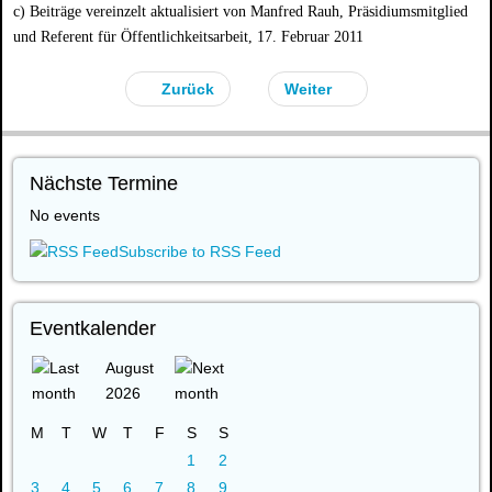
c) Beiträge vereinzelt aktualisiert von Manfred Rauh, Präsidiumsmitglied
und Referent für Öffentlichkeitsarbeit, 17. Februar 2011
Zurück
Weiter
Nächste Termine
No events
Subscribe to RSS Feed
Eventkalender
August
2026
M
T
W
T
F
S
S
1
2
3
4
5
6
7
8
9