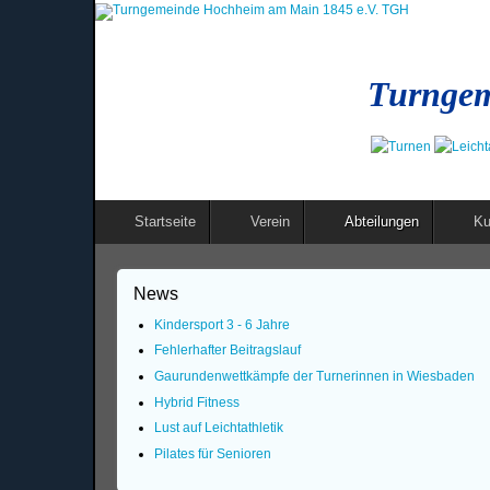
Turngem
Startseite
Verein
Abteilungen
Ku
News
Kindersport 3 - 6 Jahre
Fehlerhafter Beitragslauf
Gaurundenwettkämpfe der Turnerinnen in Wiesbaden
Hybrid Fitness
Lust auf Leichtathletik
Pilates für Senioren