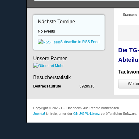
Startseite
Nächste Termine
No events
Subscribe to RSS Feed
Die TG
Unsere Partner
Abteil
Taekwond
Besucherstatistik
Weiter
Beitragsaufrufe
3928918
Copyright © 2026 TG Hochheim. Alle Rechte vorbehalten.
Joomla!
ist freie, unter der
GNU/GPL-Lizenz
veröffentlichte Software.