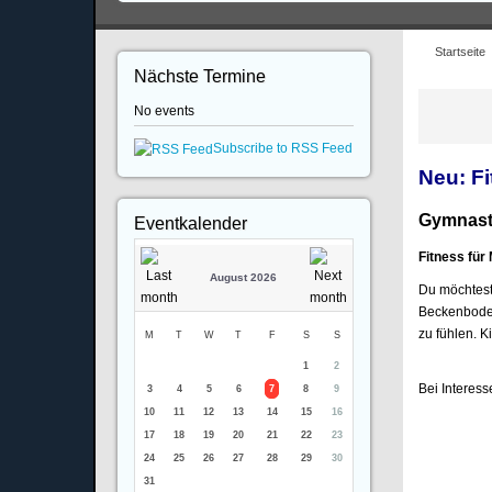
Startseite
Nächste Termine
No events
Subscribe to RSS Feed
Neu:
F
Gymnast
Eventkalender
Fitness für
August 2026
Du möchtest
Beckenboden
zu fühlen. 
M
T
W
T
F
S
S
1
2
Bei Interes
3
4
5
6
7
8
9
10
11
12
13
14
15
16
17
18
19
20
21
22
23
24
25
26
27
28
29
30
31