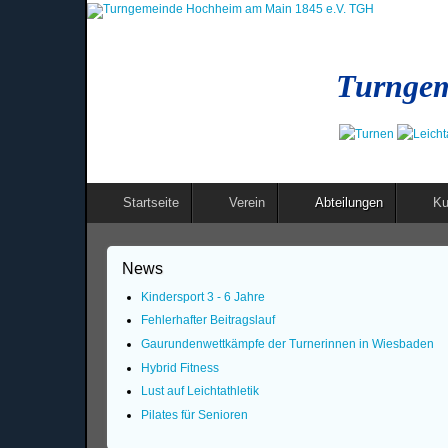
Turngem
Startseite
Verein
Abteilungen
Ku
News
Kindersport 3 - 6 Jahre
Fehlerhafter Beitragslauf
Gaurundenwettkämpfe der Turnerinnen in Wiesbaden
Hybrid Fitness
Lust auf Leichtathletik
Pilates für Senioren