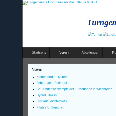
Turngem
Startseite
Verein
Abteilungen
Ku
News
Kindersport 3 - 6 Jahre
Fehlerhafter Beitragslauf
Gaurundenwettkämpfe der Turnerinnen in Wiesbaden
Hybrid Fitness
Lust auf Leichtathletik
Pilates für Senioren