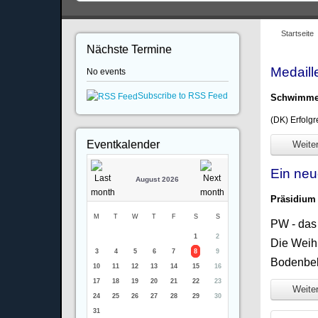
Startseite
Nächste Termine
Medaill
No events
Subscribe to RSS Feed
Schwimmen
(DK) Erfolg
Eventkalender
Weiter
Ein neu
August 2026
Präsidium 
M
T
W
T
F
S
S
PW - das
1
2
Die Weih
3
4
5
6
7
8
9
Bodenbel
10
11
12
13
14
15
16
17
18
19
20
21
22
23
Weiter
24
25
26
27
28
29
30
31