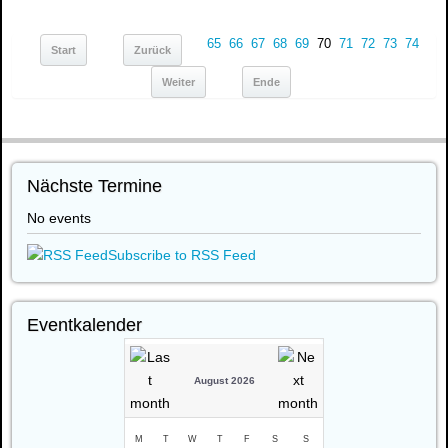
65
66
67
68
69
70
71
72
73
74
Start
Zurück
Weiter
Ende
Nächste Termine
No events
Subscribe to RSS Feed
Eventkalender
August 2026
M
T
W
T
F
S
S